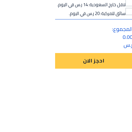
تنقل خارج السعودية: 14 ر.س في اليوم.
سائق للمركبة: 20 ر.س في اليوم.
لمجموع:
0.0
.س
احجز الان